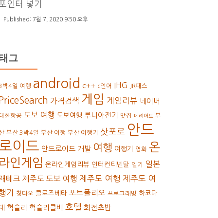
포인터 넣기
7월 7, 2020 9:50 오후
태그
android
IHG
c++
3박4일 여행
c언어
JR패스
게임
PriceSearch
가격검색
게임리뷰
네이버
도보 여행
루니아전기
도보여행
대한항공
맛집
부
메리어트
안드
삿포로
산
부산 3박4일
부산 여행
부산 여행기
로이드
온
여행
안드로이드 개발
여행기
영화
라인게임
일본
온라인게임리뷰
인터컨티넨탈
일기
재테크
제주도 도보 여행
제주도 여행
제주도 여
행기
포트폴리오
클로즈베타
하코다
칭다오
프로그래밍
호텔
헉슬리
헉슬리클베
회전초밥
테