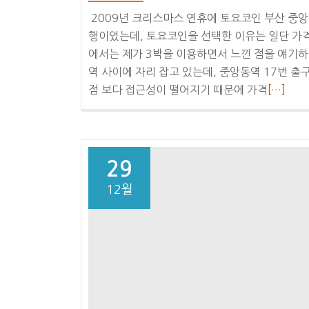
2009년 크리스마스 연휴에 토요코인 부산 중
행이었는데, 토요코인을 선택한 이유는 일단 가
에서는 제가 3박을 이용하면서 느낀 점을 얘기
역 사이에 자리 잡고 있는데, 중앙동역 17번 
더
점 보다 접근성이 떨어지기 때문에 가격
[…]
보
기
토
요
29
코
12월
인
부
산
중
앙
동
점