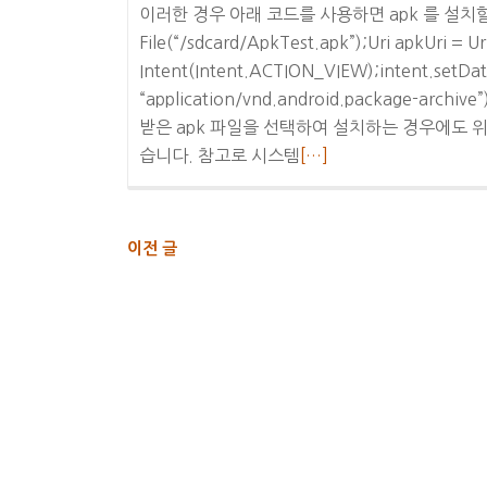
이러한 경우 아래 코드를 사용하면 apk 를 설치할 수 있
File(“/sdcard/ApkTest.apk”);Uri apkUri = Ur
Intent(Intent.ACTION_VIEW);intent.setData
“application/vnd.android.package-arch
받은 apk 파일을 선택하여 설치하는 경우에도 
더
습니다. 참고로 시스템
[…]
보
기
[안
글
이전 글
내
드
비
로
게
이
이
드]
션
apk
설
치
하