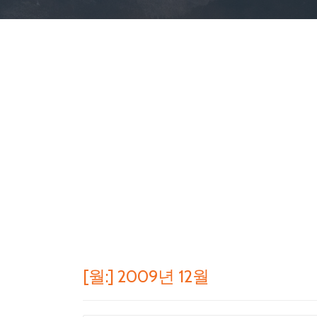
[월:]
2009년 12월