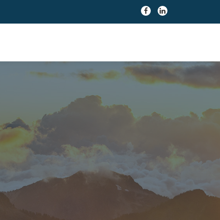
fa-
fa-
facebook
linkedin