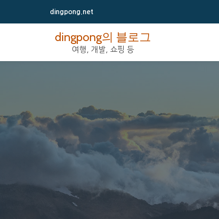
dingpong.net
콘
dingpong의 블로그
텐
여행, 개발, 쇼핑 등
츠
로
바
로
가
기