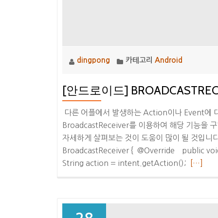
이
용
후
기
dingpong
카테고리
Android
[안드로이드] BROADCASTRE
다른 어플에서 발생하는 Action이나 Event
BroadcastReceiver를 이용하여 해당 기능을
자세하게 살펴보는 것이 도움이 많이 될 것입니다. – Sour
BroadcastReceiver { @Override public voi
더
String action = intent.getAction();
[…]
보
기
[안
드