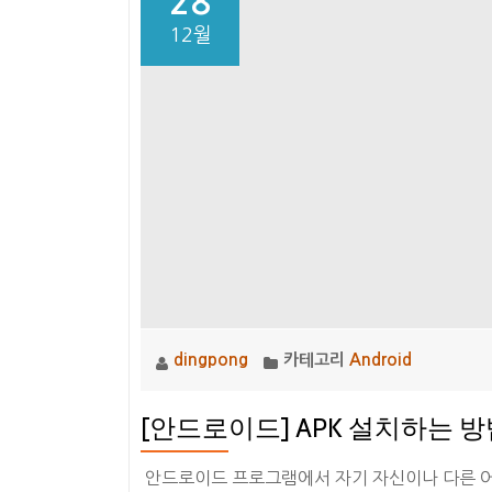
28
로
12월
이
드]
Broadca
를
이
용
하
여
Action
처
리
하
dingpong
카테고리
Android
기
[안드로이드] APK 설치하는 
안드로이드 프로그램에서 자기 자신이나 다른 어플