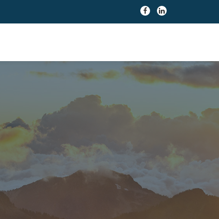
fa-
fa-
facebook
linkedin