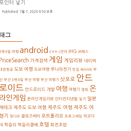
포인터 넣기
7월 7, 2020 9:50 오후
태그
android
IHG
c++
3박4일 여행
c언어
JR패스
게임
PriceSearch
가격검색
게임리뷰
네이버
도보 여행
루니아전기
도보여행
대한항공
맛집
부
메리어트
안드
삿포로
산
부산 3박4일
부산 여행
부산 여행기
로이드
온
여행
안드로이드 개발
여행기
영화
라인게임
일본
온라인게임리뷰
인터컨티넨탈
일기
재테크
제주도 도보 여행
제주도 여행
제주도 여
행기
포트폴리오
클로즈베타
하코다
칭다오
프로그래밍
호텔
헉슬리
헉슬리클베
회전초밥
테