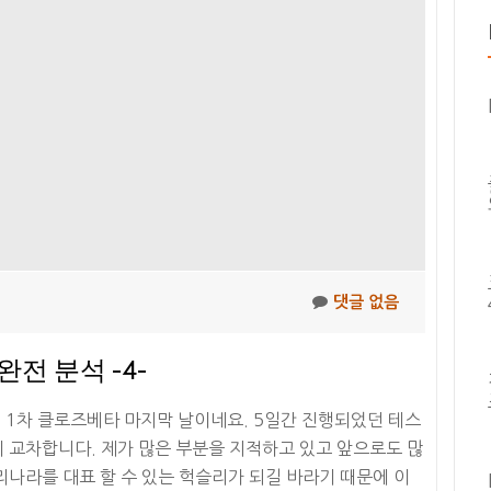
라
이
커
즈
2
차
클
로
즈
베
타
댓글 없음
후
기
전 분석 -4-
리의 1차 클로즈베타 마지막 날이네요. 5일간 진행되었던 테스
 교차합니다. 제가 많은 부분을 지적하고 있고 앞으로도 많
리나라를 대표 할 수 있는 헉슬리가 되길 바라기 때문에 이