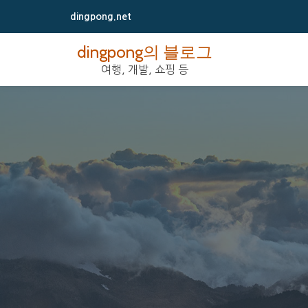
dingpong.net
콘
dingpong의 블로그
텐
여행, 개발, 쇼핑 등
츠
로
바
로
가
기