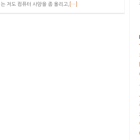
더
때는 저도 컴퓨터 사양을 좀 올리고,
[…]
보
기
헉
슬
리
1
차
클
로
즈
베
타
테
스
트
완