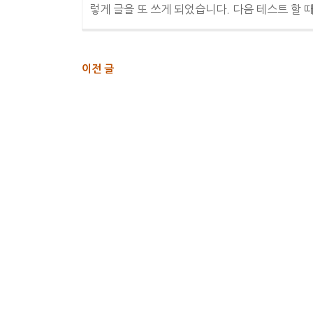
렇게 글을 또 쓰게 되었습니다. 다음 테스트 할 
글
이전 글
내
비
게
이
션