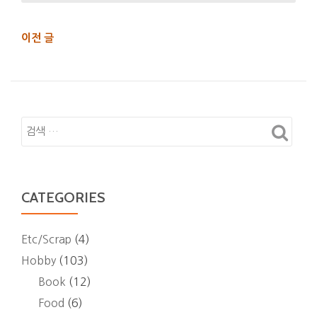
ン
기
ベ
반
글
이전 글
イ
내
지
カ
비
의
－
게
제
街
이
왕
の
션
온
亡
라
靈,
인:
2002)
어
후
CATEGORIES
둠
기
의
제
Etc/Scrap
(4)
국.
Hobby
(103)
앙
Book
(12)
그
Food
(6)
마