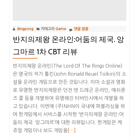
극
장
판
dingpong
카테고리
Game
댓글 없음
6
반지의제왕 온라인:어둠의 제국. 앙
-
베
그마르 1차 CBT 리뷰
이
커
반지의제왕 온라인(The Lord Of The Rings Online)
가
은 영국의 작가 톨킨(John Ronald Reuel Tolkin)의 소
의
설을 온라인 게임으로 만든 것입니다. 이미 소설과 영화
망
로 유명한 반지의제왕은 던전 앤 드래곤 온라인, 에쉬론
령
즈 콜 등을 개발하여 유명해진 터바인사에서 개발을 하
(名
고 있습니다. 이번에 (주)NHN이 국내에 퍼블리싱을 하
探
여 한게임에서 서비스를 시작한 ‘반지의제왕 온라인:어
偵
둠의 제국. 앙그마르‘에 대한 리뷰입니다. 한게임은 케
コ
더
쥬얼 게임이나 보드 게임을
[…]
ナ
보