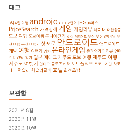
태그
android
IHG
c++
3박4일 여행
c언어
JR패스
게임
PriceSearch
가격검색
게임리뷰
네이버
대한항공
도보 여행
루니아전기
도보여행
맛집
부산
부산 3박4일
부
메리어트
안드로이드
삿포로
안드로이드
산 여행
부산 여행기
온라인게임
여행
개발
여행기
온라인게임리뷰
인터
영화
일본
재테크
제주도 도보 여행
제주도 여행
컨티넨탈
일기
제주도 여행기
포트폴리오
클로즈베타
하코
칭다오
프로그래밍
호텔
헉슬리
헉슬리클베
회전초밥
다테
보관함
2021년 8월
2020년 11월
2020년 10월