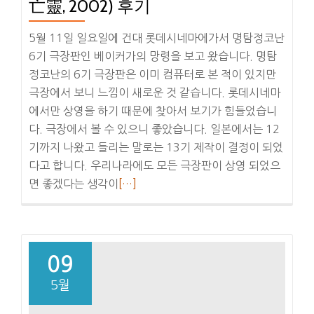
亡靈, 2002) 후기
스
탈
5월 11일 일요일에 건대 롯데시네마에가서 명탐정코난
해
6기 극장판인 베이커가의 망령을 보고 왔습니다. 명탐
골
정코난의 6기 극장판은 이미 컴퓨터로 본 적이 있지만
의
극장에서 보니 느낌이 새로운 것 같습니다. 롯데시네마
왕
에서만 상영을 하기 때문에 찾아서 보기가 힘들었습니
국
다. 극장에서 볼 수 있으니 좋았습니다. 일본에서는 12
후
기까지 나왔고 들리는 말로는 13기 제작이 결정이 되었
기
다고 합니다. 우리나라에도 모든 극장판이 상영 되었으
더
면 좋겠다는 생각이
[…]
보
기
명
탐
09
정
5월
코
난