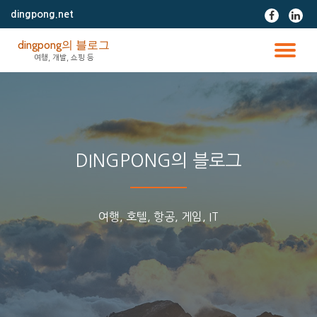
dingpong.net
fa-
fa-
facebook
linke
콘
dingpong의 블로그
텐
토
여행, 개발, 쇼핑 등
츠
로
글
바
로
가
내
기
비
DINGPONG의 블로그
게
여행, 호텔, 항공, 게임, IT
이
션