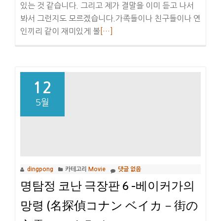
있는 것 같습니다. 그리고 제가 결말을 이미 듣고 나서
봐서 그런지도 모르겠습니다.가족들이나 친구들이나 연
더
인끼리 같이 재미있게 볼
[…]
보
기
영
화
12
인
5월
디
아
나
존
스
dingpong
카테고리
Movie
댓글 없음
4
명탐정 코난 극장판 6 -베이커가의
:
크
망령 (名探偵コナン ベイカ－街の
리