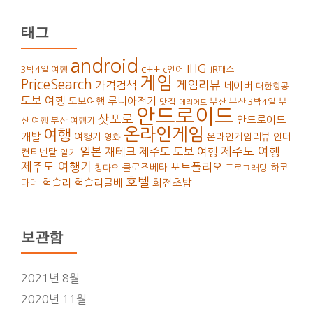
태그
android
IHG
c++
3박4일 여행
c언어
JR패스
게임
PriceSearch
가격검색
게임리뷰
네이버
대한항공
도보 여행
루니아전기
도보여행
맛집
부산
부산 3박4일
부
메리어트
안드로이드
삿포로
안드로이드
산 여행
부산 여행기
온라인게임
여행
개발
여행기
온라인게임리뷰
인터
영화
일본
재테크
제주도 도보 여행
제주도 여행
컨티넨탈
일기
제주도 여행기
포트폴리오
클로즈베타
하코
칭다오
프로그래밍
호텔
헉슬리
헉슬리클베
회전초밥
다테
보관함
2021년 8월
2020년 11월