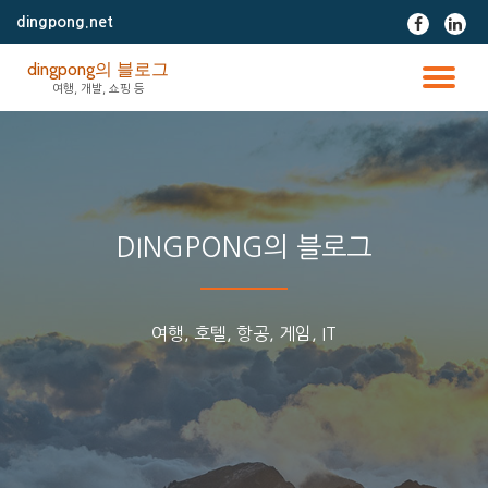
dingpong.net
fa-
fa-
facebook
linke
콘
dingpong의 블로그
텐
토
여행, 개발, 쇼핑 등
츠
로
글
바
로
가
내
기
비
DINGPONG의 블로그
게
여행, 호텔, 항공, 게임, IT
이
션