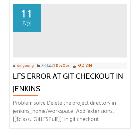
11
8월
dingpong
카테고리
DevOps
댓글 없음
LFS ERROR AT GIT CHECKOUT IN
JENKINS
Problem solve Delete the project directory in
jenkins_home/workspace. Add ‘extensions:
[[$class: ‘GitLFSPull’]]’ in git checkout.