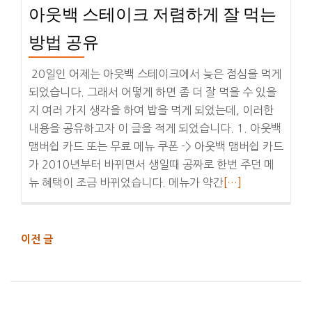
아웃백 스테이크 저렴하게 잘 먹는
드
옵
방법 공유
션
관
20일인 어제는 아웃백 스테이크에서 늦은 점심을 먹게
련
되었습니다. 그래서 어떻게 하면 좀 더 잘 먹을 수 있을
문
지 여러 가지 생각을 하여 밥을 먹게 되었는데, 이러한
제
내용을 공유하고자 이 글을 적게 되었습니다. 1. 아웃백
맴버쉽 카드 또는 무료 메뉴 쿠폰 -> 아웃백 맴버쉽 카드
가 2010년부터 바뀌면서 생일때 공짜로 한번 주던 메
더
뉴 혜택이 조금 바뀌었습니다. 메뉴가 약간
[…]
보
기
아
글
이전 글
내
웃
비
백
게
스
이
테