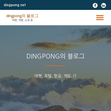
dingpong.net
fa-
fa-
facebook
linke
콘
dingpong의 블로그
텐
토
여행, 개발, 쇼핑 등
츠
로
글
바
로
가
내
기
비
DINGPONG의 블로그
게
여행, 호텔, 항공, 게임, IT
이
션