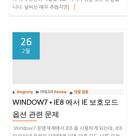
더
니다. 날씨는 매우 추웠지만
[…]
보
기
2010
년
26
1
2월
월
1
일
새
해
dingpong
카테고리
Review
댓글 없음
해
WINDOW7 + IE8 에서 IE 보호모드
돋
이
옵션 관련 문제
와
바
Window7 운영체제에서 IE8 을 사용하게 되는데, IE8
다
의 인터넷 옵션의 보안탭에 보면 ‘보호 모드 사용’ 이라