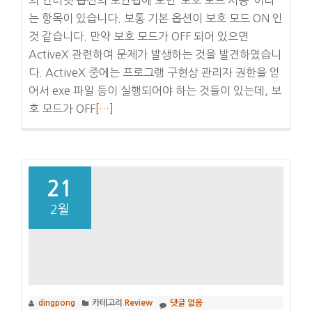
는 항목이 있습니다. 보통 기본 옵션이 보호 모드 ON 인
것 같습니다. 만약 보호 모드가 OFF 되어 있으면
ActiveX 관련하여 문제가 발생하는 것을 발견하였습니
다. ActiveX 중에는 프로그램 구현상 관리자 권한을 얻
어서 exe 파일 등이 실행되어야 하는 것들이 있는데, 보
더
호 모드가 OFF
[…]
보
기
Window7
+
21
IE8
2월
에
서
IE
보
호
dingpong
카테고리
Review
댓글 없음
모