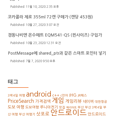
11월 10, 2020 2:35 오후
코카콜라 제로 355ml 72캔 구매가 (캔당 453원)
10월 27, 2020 3:07 오전
경동나비엔 온수매트 EQM541-QS (퀸사이즈) 구입가
10월 23, 2020 12:31 오전
PostMessage에 shared_ptr과 같은 스마트 포인터 넣기
7월 7, 2020 9:50 오후
태그
android
IHG
c++
3박4일 여행
c언어
JR패스
게임
PriceSearch
가격검색
게임리뷰
네이버
대한항공
도보 여행
루니아전기
도보여행
맛집
부산
부산 3박4일
부
메리어트
안드로이드
삿포로
안드로이드
산 여행
부산 여행기