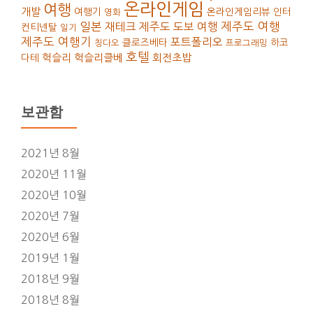
온라인게임
여행
개발
여행기
온라인게임리뷰
인터
영화
일본
재테크
제주도 도보 여행
제주도 여행
컨티넨탈
일기
제주도 여행기
포트폴리오
클로즈베타
하코
칭다오
프로그래밍
호텔
헉슬리
헉슬리클베
회전초밥
다테
보관함
2021년 8월
2020년 11월
2020년 10월
2020년 7월
2020년 6월
2019년 1월
2018년 9월
2018년 8월