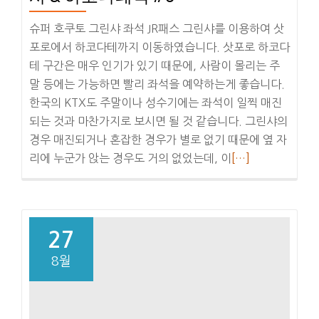
하
코
슈퍼 호쿠토 그린샤 좌석 JR패스 그린샤를 이용하여 삿
다
포로에서 하코다테까지 이동하였습니다. 삿포로 하코다
테
테 구간은 매우 인기가 있기 때문에, 사람이 몰리는 주
에
말 등에는 가능하면 빨리 좌석을 예약하는게 좋습니다.
키
한국의 KTX도 주말이나 성수기에는 좌석이 일찍 매진
마
되는 것과 마찬가지로 보시면 될 것 같습니다. 그린샤의
에
경우 매진되거나 혼잡한 경우가 별로 없기 때문에 옆 자
아
더
리에 누군가 앉는 경우도 거의 없었는데, 이
[…]
사
보
이
기
치
삿
포
27
로
8월
에
서
하