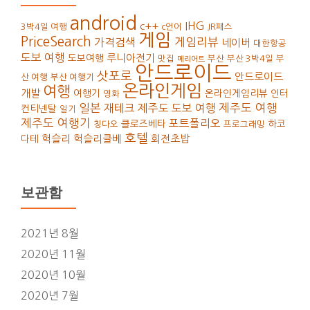
android
IHG
c++
3박4일 여행
c언어
JR패스
게임
PriceSearch
가격검색
게임리뷰
네이버
대한항공
도보 여행
루니아전기
도보여행
맛집
부산
부산 3박4일
부
메리어트
안드로이드
삿포로
안드로이드
산 여행
부산 여행기
온라인게임
여행
개발
여행기
온라인게임리뷰
인터
영화
일본
재테크
제주도 도보 여행
제주도 여행
컨티넨탈
일기
제주도 여행기
포트폴리오
클로즈베타
하코
칭다오
프로그래밍
호텔
헉슬리
헉슬리클베
회전초밥
다테
보관함
2021년 8월
2020년 11월
2020년 10월
2020년 7월