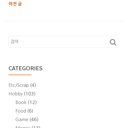
아
글
이전 글
내
사
비
히
게
카
이
와
션
여
행
:
미
CATEGORIES
우
라
아
Etc/Scrap
(4)
야
Hobby
(103)
코
Book
(12)
기
Food
(6)
념
Game
(46)
문