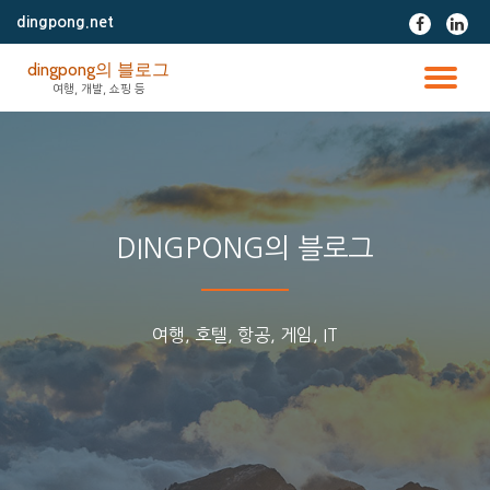
dingpong.net
fa-
fa-
facebook
linke
콘
dingpong의 블로그
텐
토
여행, 개발, 쇼핑 등
츠
로
글
바
로
가
내
기
비
DINGPONG의 블로그
게
여행, 호텔, 항공, 게임, IT
이
션