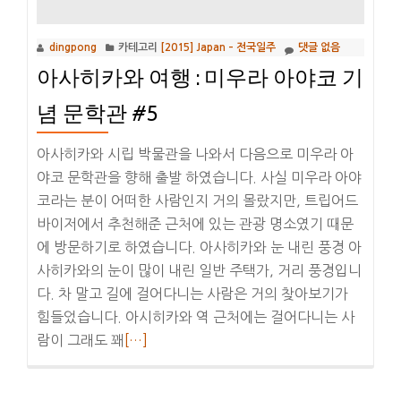
코
다
dingpong
카테고리
[2015] Japan – 전국일주
댓글 없음
테
아사히카와 여행 : 미우라 아야코 기
:
JR
념 문학관 #5
패
스
아사히카와 시립 박물관을 나와서 다음으로 미우라 아
그
야코 문학관을 향해 출발 하였습니다. 사실 미우라 아야
린
코라는 분이 어떠한 사람인지 거의 몰랐지만, 트립어드
샤
바이저에서 추천해준 근처에 있는 관광 명소였기 때문
&
에 방문하기로 하였습니다. 아사히카와 눈 내린 풍경 아
하
사히카와의 눈이 많이 내린 일반 주택가, 거리 풍경입니
코
다. 차 말고 길에 걸어다니는 사람은 거의 찾아보기가
다
힘들었습니다. 아시히카와 역 근처에는 걸어다니는 사
테
더
람이 그래도 꽤
[…]
역
보
#6
기