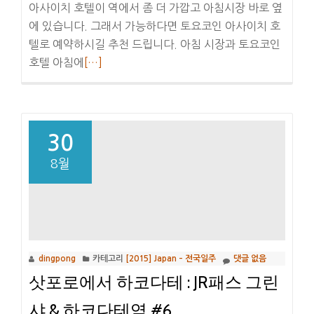
아사이치 호텔이 역에서 좀 더 가깝고 아침시장 바로 옆
에 있습니다. 그래서 가능하다면 토요코인 아사이치 호
텔로 예약하시길 추천 드립니다. 아침 시장과 토요코인
더
호텔 아침에
[…]
보
기
하
코
30
다
8월
테
호
텔
:
토
dingpong
카테고리
[2015] Japan – 전국일주
댓글 없음
요
삿포로에서 하코다테 : JR패스 그린
코
인
샤 & 하코다테역 #6