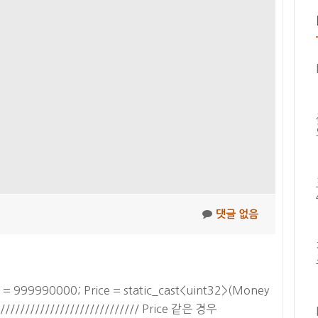
값
을
입
력
받
아
그
숫
자
를
카
운
댓글 없음
팅
해
주
는
y = 999990000; Price = static_cast<uint32>(Money
소
////////////////////////////// Price 같은 경우