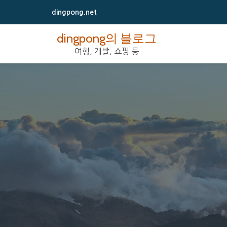
dingpong.net
콘
dingpong의 블로그
텐
여행, 개발, 쇼핑 등
츠
로
바
로
가
기