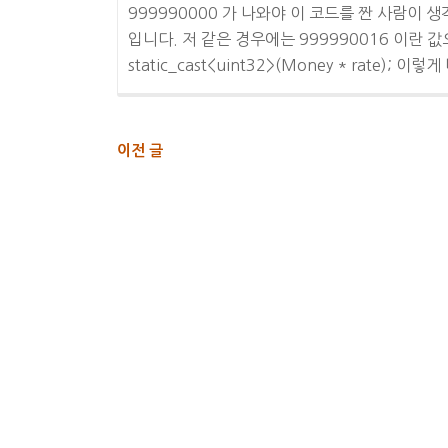
999990000 가 나와야 이 코드를 짠 사람이
입니다. 저 같은 경우에는 999990016 이란 값으로
static_cast<uint32>(Money * rate); 
글
이전 글
내
비
게
이
션