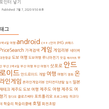
포인터 넣기
7월 7, 2020 9:50 오후
태그
android
IHG
c++
3박4일 여행
c언어
JR패스
게임
PriceSearch
가격검색
게임리뷰
네이버
도보 여행
루니아전기
도보여행
대한항공
맛집
부
메리어트
안드
삿포로
산
부산 3박4일
부산 여행
부산 여행기
로이드
온
여행
안드로이드 개발
여행기
영화
라인게임
일본
온라인게임리뷰
인터컨티넨탈
일기
재테크
제주도 도보 여행
제주도 여행
제주도 여
행기
포트폴리오
클로즈베타
하코다
칭다오
프로그래밍
호텔
헉슬리
헉슬리클베
회전초밥
테