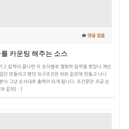
댓글 없음
자를 카운팅 해주는 소스
기 2.입력이 끝나면 각 숫자별로 몇회씩 입력을 받았나 계산
 일단 만들려고 했던 요구조건은 위와 같은데 만들고 나니
부분이 그냥 순서대로 출력이 되게 됩니다. 조건문만 조금 손
더
위와 같은
[…]
보
기
0~9
까
지