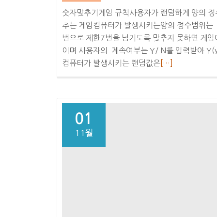
숫자맞추기게임 규칙사용자가 랜덤하게 양의 정수
추는 게임컴퓨터가 발생시키는양의 정수범위는 1 
번으로 제한7번을 넘기도록 맞추지 못하면 게임
이며 사용자의 계속여부는 Y/ N를 입력받아 Y(y
더
컴퓨터가 발생시키는 랜덤값은
[…]
보
기
숫
자
01
맞
11월
추
기
게
임