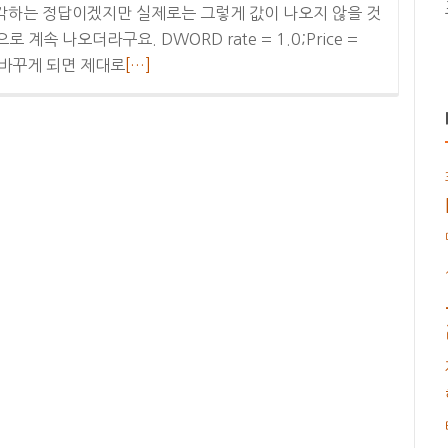
스
 생각하는 정답이겠지만 실제로는 그렇게 값이 나오지 않을 것
 계속 나오더라구요. DWORD rate = 1.0;Price =
더
이렇게 바꾸게 되면 제대로
[…]
보
기
부
동
소
수
의
정
밀
도
처
리