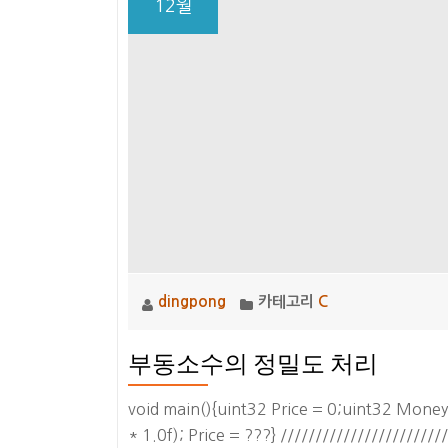
12월
dingpong
카테고리
C
부동소수의 정밀도 처리
void main(){uint32 Price = 0;uint32 Mone
* 1.0f); Price = ???} //////////////////////