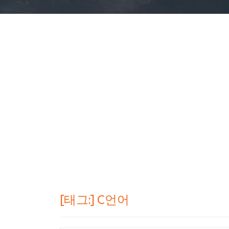
[태그:]
C언어