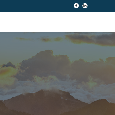
fa-
fa-
facebook
linkedin