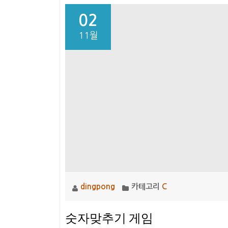
02
11월
dingpong
카테고리
C
숫자맞추기 게임