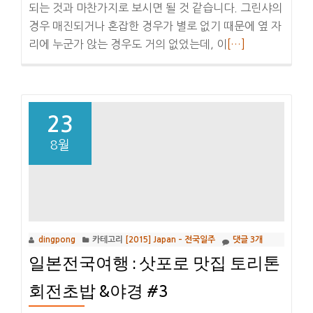
되는 것과 마찬가지로 보시면 될 것 같습니다. 그린샤의
경우 매진되거나 혼잡한 경우가 별로 없기 때문에 옆 자
더
리에 누군가 앉는 경우도 거의 없었는데, 이
[…]
보
기
삿
포
23
로
8월
에
서
하
코
다
dingpong
카테고리
[2015] Japan – 전국일주
댓글 3개
테
일본전국여행 : 삿포로 맛집 토리톤
:
JR
회전초밥 &야경 #3
패