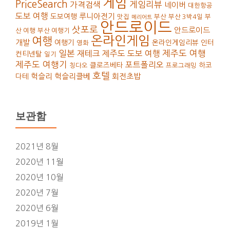
게임
PriceSearch
가격검색
게임리뷰
네이버
대한항공
도보 여행
루니아전기
도보여행
맛집
부산
부산 3박4일
부
메리어트
안드로이드
삿포로
안드로이드
산 여행
부산 여행기
온라인게임
여행
개발
여행기
온라인게임리뷰
인터
영화
일본
재테크
제주도 도보 여행
제주도 여행
컨티넨탈
일기
제주도 여행기
포트폴리오
클로즈베타
하코
칭다오
프로그래밍
호텔
헉슬리
헉슬리클베
회전초밥
다테
보관함
2021년 8월
2020년 11월
2020년 10월
2020년 7월
2020년 6월
2019년 1월