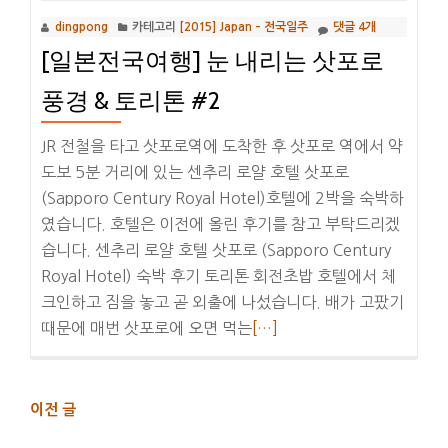
삿
dingpong
카테고리
[2015] Japan – 전국일주
댓글 4개
포
[일본전국여행] 눈 내리는 삿포로
로
맛
풍경 & 토리톤 #2
집
토
JR 전철을 타고 삿포로역에 도착한 후 삿포로 역에서 약
리
도보 5분 거리에 있는 센추리 로얄 호텔 삿포로
톤
(Sapporo Century Royal Hotel)호텔에 2박을 숙박하
회
였습니다. 호텔은 이전에 올린 후기를 참고 부탁드리겠
전
습니다. 센추리 로얄 호텔 삿포로 (Sapporo Century
초
Royal Hotel) 숙박 후기 토리톤 회전초밥 호텔에서 체
밥
크인하고 짐을 놓고 곧 외출에 나섰습니다. 배가 고팠기
&
더
때문에 매번 삿포로에 오면 먹는
[…]
야
보
경
기
#3
[일
글
이전 글
내
본