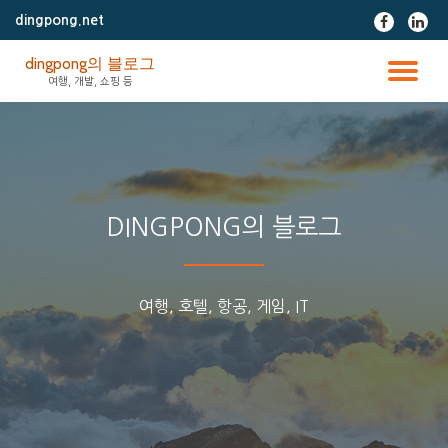
dingpong.net
fa-
fa-
facebook
linke
콘
dingpong의 블로그
텐
토
여행, 개발, 쇼핑 등
츠
로
글
바
로
가
내
기
비
DINGPONG의 블로그
게
여행, 호텔, 항공, 게임, IT
이
션