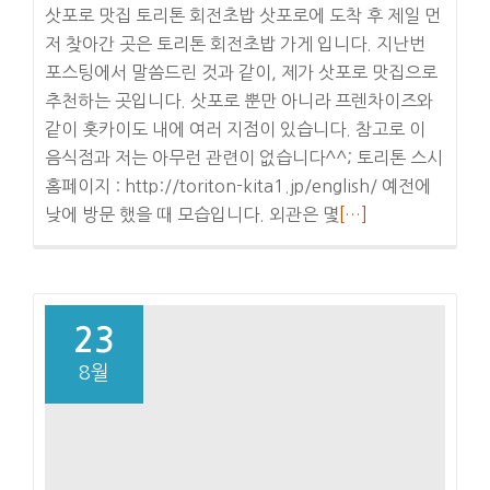
스
삿포로 맛집 토리톤 회전초밥 삿포로에 도착 후 제일 먼
그
저 찾아간 곳은 토리톤 회전초밥 가게 입니다. 지난번
린
포스팅에서 말씀드린 것과 같이, 제가 삿포로 맛집으로
샤
추천하는 곳입니다. 삿포로 뿐만 아니라 프렌차이즈와
&
같이 홋카이도 내에 여러 지점이 있습니다. 참고로 이
하
음식점과 저는 아무런 관련이 없습니다^^; 토리톤 스시
코
홈페이지 : http://toriton-kita1.jp/english/ 예전에
다
더
낮에 방문 했을 때 모습입니다. 외관은 몇
[…]
테
보
역
기
#6
일
본
23
전
8월
국
여
행
: