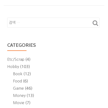
비
전
게
국
이
여
션
행]
눈
내
리
CATEGORIES
는
삿
포
Etc/Scrap
(4)
로
Hobby
(103)
풍
Book
(12)
경
Food
(6)
&
Game
(46)
토
Money
(13)
리
톤
Movie
(7)