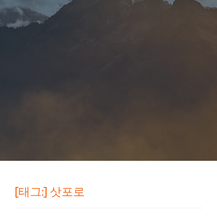
[태그:]
삿포로