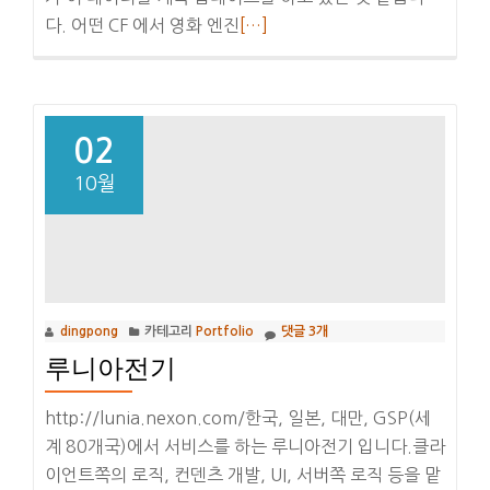
더
다. 어떤 CF 에서 영화 엔진
[…]
보
기
루
니
02
아
10월
전
기
엔
딩
크
dingpong
카테고리
Portfolio
댓글 3개
레
루니아전기
딧
http://lunia.nexon.com/한국, 일본, 대만, GSP(세
계 80개국)에서 서비스를 하는 루니아전기 입니다.클라
이언트쪽의 로직, 컨덴츠 개발, UI, 서버쪽 로직 등을 맡